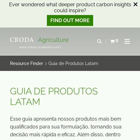
Ever wondered what deeper product carbon insights
could inspire?
FIND OUT MORE
SKIP
SKIP
TO
TO
0
Open search
View basket
Open n
CONTENT
MENU
SMART SCIENCE TO IMPROVE LIVES™
Resource Finder
Guia de Produtos Latam
GUIA DE PRODUTOS
LATAM
Esse guia apresenta nossos produtos mais bem
qualificados para sua formulação, tornando sua
decisão mais rápida e eficaz. Além disso, dentro