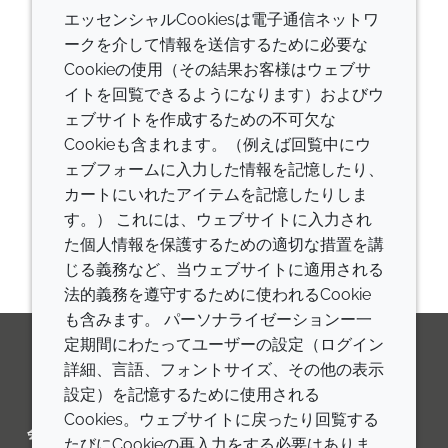
原料提案とその解説
エッセンシャルCookiesは電子通信ネットワ
ークを介して情報を送信するために必要な
Cookieの使用（その結果お客様はウェブサ
イトを回覧できるようになります）およびウ
ェブサイトを作成するための不可欠な
Cookieも含まれます。（例えば回覧中にウ
処方者のためのツールボック
ェブフォームに入力した情報を記憶したり、
ス
カートにいれたアイテムを記憶したりしま
農薬製剤の開発方法に関する
す。） これには、ウェブサイトに入力され
詳細ガイド
た個人情報を保護するための適切な措置を講
じる義務など、当ウェブサイトに適用される
法的義務を遵守するために使われるCookie
も含みます。 パーソナライゼーションー一
定期間にわたってユーザーの設定（ログイン
詳細、言語、フォントサイズ、その他の表示
LinkedIn
Youtube
Line
設定）を記憶するために使用される
Cookies。ウェブサイトに戻ったり回覧する
会社
LEGAL
たびにCookieの再入力をする必要はありま