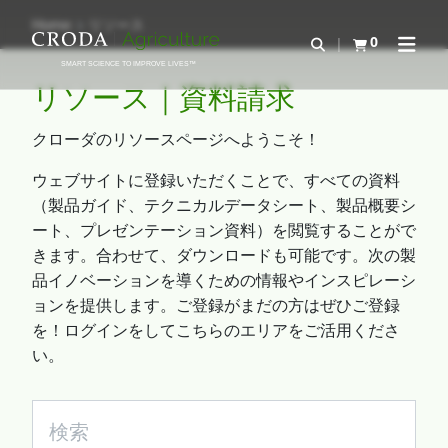
コ
メ
Home
リソース
ン
ニ
0
検索を開く
カートを確認す
ナビゲ
テ
ュ
SMART SCIENCE TO IMPROVE LIVES™
ン
ー
リソース｜資料請求
ツ
を
を
ス
クローダのリソースページへようこそ！
ス
キ
ウェブサイトに登録いただくことで、すべての資料
キ
ッ
（製品ガイド、テクニカルデータシート、製品概要シ
ッ
プ
ート、プレゼンテーション資料）を閲覧することがで
プ
きます。合わせて、ダウンロードも可能です。次の製
品イノベーションを導くための情報やインスピレーシ
ョンを提供します。ご登録がまだの方はぜひご登録
を！ログインをしてこちらのエリアをご活用くださ
い。