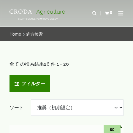
コ
メ
ン
ニ
0
検索を開く
カートを確認す
ナビゲ
テ
ュ
SMART SCIENCE TO IMPROVE LIVES™
ン
ー
ツ
を
Home
処方検索
を
ス
ス
キ
キ
ッ
ッ
プ
全て の検索結果26 件 1 - 20
プ
フィルター
ソート
SC