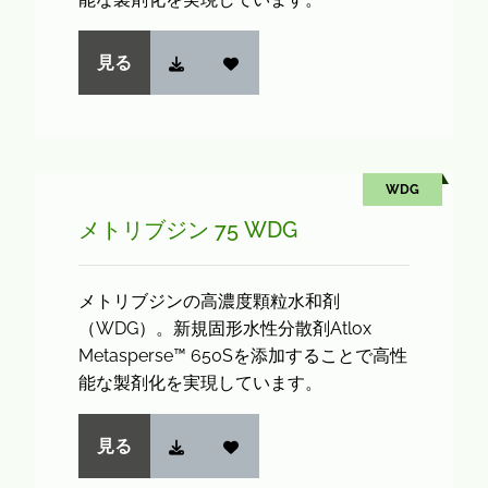
見る
WDG
メトリブジン 75 WDG
メトリブジンの高濃度顆粒水和剤
（WDG）。新規固形水性分散剤Atlox
Metasperse™ 650Sを添加することで高性
能な製剤化を実現しています。
見る