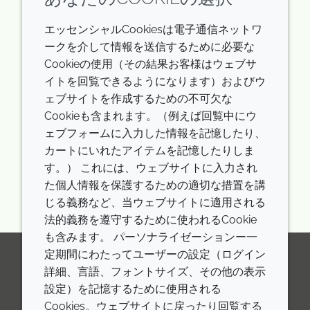
ニルを含有するフロアブル剤（SC）で
す。高分子界面活性剤の使用により、長期
エッセンシャルCookiesは電子通信ネットワ
安定性を実現しました。
ークを介して情報を送信するために必要な
Cookieの使用（その結果お客様はウェブサ
見る
イトを回覧できるようになります）およびウ
ェブサイトを作成するための不可欠な
Cookieも含まれます。（例えば回覧中にウ
ェブフォームに入力した情報を記憶したり、
カートにいれたアイテムを記憶したりしま
Showing
Pages
«
»
1 / 2
す。） これには、ウェブサイトに入力され
た個人情報を保護するための適切な措置を講
じる義務など、当ウェブサイトに適用される
法的義務を遵守するために使われるCookie
も含みます。 パーソナライゼーションー一
定期間にわたってユーザーの設定（ログイン
詳細、言語、フォントサイズ、その他の表示
LinkedIn
Youtube
Line
設定）を記憶するために使用される
Cookies。ウェブサイトに戻ったり回覧する