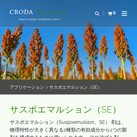
コ
メ
ン
ニ
0
検索を開く
カートを確認す
ナビゲ
テ
ュ
SMART SCIENCE TO IMPROVE LIVES™
ン
ー
ツ
を
を
ス
ス
キ
キ
ッ
ッ
プ
プ
アプリケーション
サスポエマルション（SE）
サスポエマルション（SE）
サスポエマルション（Suspoemulsion、SE） 剤は、
物理特性が大きく異なる2種類の有効成分から1つの製