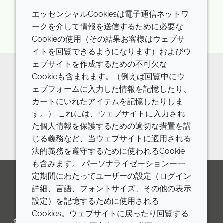
エッセンシャルCookiesは電子通信ネットワ
ークを介して情報を送信するために必要な
Cookieの使用（その結果お客様はウェブサ
イトを回覧できるようになります）およびウ
ェブサイトを作成するための不可欠な
Cookieも含まれます。（例えば回覧中にウ
原料の詳細やご相談などはお気軽に
ェブフォームに入力した情報を記憶したり、
お問い合わせください。
カートにいれたアイテムを記憶したりしま
す。） これには、ウェブサイトに入力され
お問い合わせフォーム
た個人情報を保護するための適切な措置を講
じる義務など、当ウェブサイトに適用される
法的義務を遵守するために使われるCookie
も含みます。 パーソナライゼーションー一
定期間にわたってユーザーの設定（ログイン
詳細、言語、フォントサイズ、その他の表示
LinkedIn
Youtube
Line
設定）を記憶するために使用される
Cookies。ウェブサイトに戻ったり回覧する
会社
LEGAL