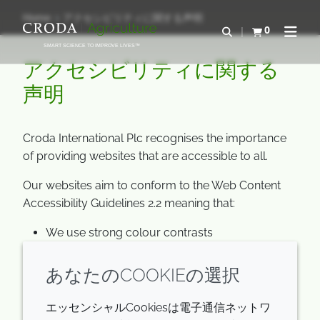
コ
メ
Home
アクセシビリティに関する声明
ン
ニ
0
検索を開く
カートを確認す
ナビゲ
テ
ュ
SMART SCIENCE TO IMPROVE LIVES™
ン
ー
アクセシビリティに関する
ツ
を
声明
を
ス
ス
キ
キ
ッ
Croda International Plc recognises the importance
ッ
プ
of providing websites that are accessible to all.
プ
Our websites aim to conform to the Web Content
Accessibility Guidelines 2.2 meaning that:
We use strong colour contrasts
Headings are used correctly to make them
readable by screen readers
あなたのCOOKIEの選択
We use style sheets to determine the
presentation of our websites
エッセンシャルCookiesは電子通信ネットワ