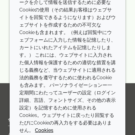
We use visual aids to highlight focus areas of
ークを介して情報を送信するために必要な
content
Cookieの使用（その結果お客様はウェブサ
We have a clear navigational structure
イトを回覧できるようになります）およびウ
ェブサイトを作成するための不可欠な
FURTHER INFORMATION
Cookieも含まれます。（例えば回覧中にウ
We are continually making changes to our websites
ェブフォームに入力した情報を記憶したり、
to ensure they are easy to use. If you have
カートにいれたアイテムを記憶したりしま
questions or feedback regarding our statement, the
す。） これには、ウェブサイトに入力され
accessibility of the websites, or you are
た個人情報を保護するための適切な措置を講
experiencing issues, please use our contact form.
じる義務など、当ウェブサイトに適用される
法的義務を遵守するために使われるCookie
も含みます。 パーソナライゼーションー一
定期間にわたってユーザーの設定（ログイン
詳細、言語、フォントサイズ、その他の表示
LinkedIn
Youtube
Line
設定）を記憶するために使用される
Cookies。ウェブサイトに戻ったり回覧する
会社
LEGAL
たびにCookieの再入力をする必要はありま
せん。
Cookies
Annual Report
利用規約