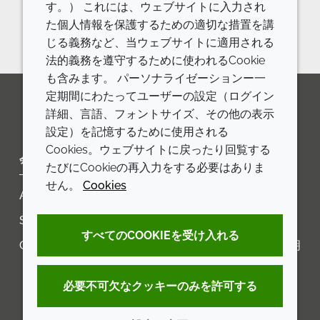
す。） これには、ウェブサイトに入力され
お問い合わせフォーム
た個人情報を保護するための適切な措置を講
じる義務など、当ウェブサイトに適用される
法的義務を遵守するために使われるCookie
も含みます。 パーソナライゼーションー一
定期間にわたってユーザーの設定（ログイン
詳細、言語、フォントサイズ、その他の表示
LinkedIn
Youtube
Line
設定）を記憶するために使用される
Cookies。ウェブサイトに戻ったり回覧する
会社
LEGAL
たびにCookieの再入力をする必要はありま
せん。
Cookies
Annual Report
利用規約
Sustainability Report
プライバシーポリシー
すべてのCOOKIEを受け入れる
Croda.com
アクセシビリティに関する声明
クッキーポリシー
必要不可欠なクッキーのみを許可する