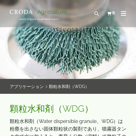
コ
メ
ン
ニ
0
検索を開く
カートを確認す
ナビゲ
テ
ュ
SMART SCIENCE TO IMPROVE LIVES™
ン
ー
ツ
を
を
ス
ス
キ
キ
ッ
ッ
プ
プ
アプリケーション
顆粒水和剤（WDG）
顆粒水和剤（WDG）
顆粒水和剤（Water dispersible granule、WDG）は
粉塵を出さない固体顆粒状の製剤であり、噴霧器タン