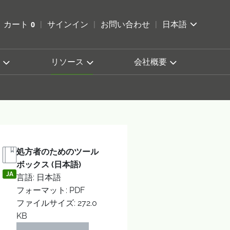
索を開く
カート
0
サインイン
お問い合わせ
日本語
カートを確認する
リソース
会社概要
処方者のためのツール
ボックス (日本語)
JA
言語: 日本語
フォーマット: PDF
ファイルサイズ: 272.0
KB