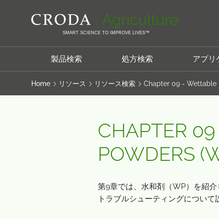
コ
メ
ン
ニ
テ
ュ
SMART SCIENCE TO IMPROVE LIVES™
ン
ー
ツ
を
製品検索
処方検索
アプリ
を
ス
ス
キ
Home
リソース
リソース検索
Chapter 09 - Wettable
キ
ッ
ッ
プ
プ
CHAPTER 09
POWDERS (W
第9章では、水和剤（WP）を紹
トラブルシューティングについて