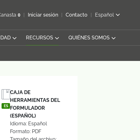
ir b&#250;squeda
Canasta
0
Iniciar sesión
Contacto
Español
Ver carrito
IDAD
RECURSOS
QUIÉNES SOMOS
CAJA DE
HERRAMIENTAS DEL
ES
FORMULADOR
(ESPAÑOL)
Idioma: Español
Formato: PDF
Tamaño del archivo: