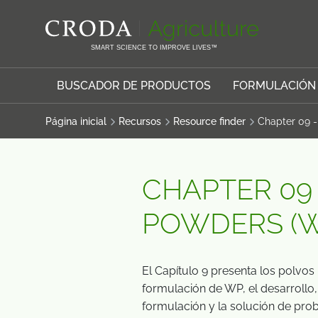
SALTAR
SALTAR
AL
AL
CONTENIDO
MENÚ
SMART SCIENCE TO IMPROVE LIVES™
BUSCADOR DE PRODUCTOS
FORMULACIÓN
Página inicial
Recursos
Resource finder
Chapter 09 
CHAPTER 09
POWDERS (W
El Capítulo 9 presenta los polvo
formulación de WP, el desarrollo
formulación y la solución de pr