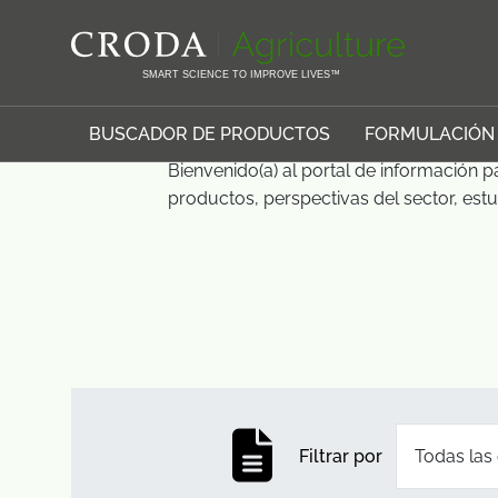
SALTAR
SALTAR
Página inicial
Recursos
Noticias y blog
AL
AL
CONTENIDO
MENÚ
SMART SCIENCE TO IMPROVE LIVES™
Noticias y blog
BUSCADOR DE PRODUCTOS
FORMULACIÓN
Bienvenido(a) al portal de información 
productos, perspectivas del sector, es
Abrir lista 
Filtrar por
Todas las