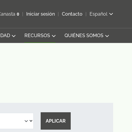
ir b&#250;squeda
Canasta
0
Iniciar sesión
Contacto
Español
Ver carrito
IDAD
RECURSOS
QUIÉNES SOMOS
APLICAR