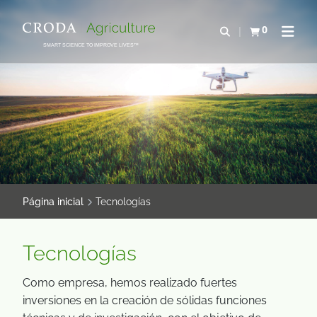
SALTAR
SALTAR
AL
AL
0
Abrir b&#250;s
Ver carrito
Abrir 
CONTENIDO
MENÚ
SMART SCIENCE TO IMPROVE LIVES™
Página inicial
Tecnologías
Tecnologías
Como empresa, hemos realizado fuertes
inversiones en la creación de sólidas funciones