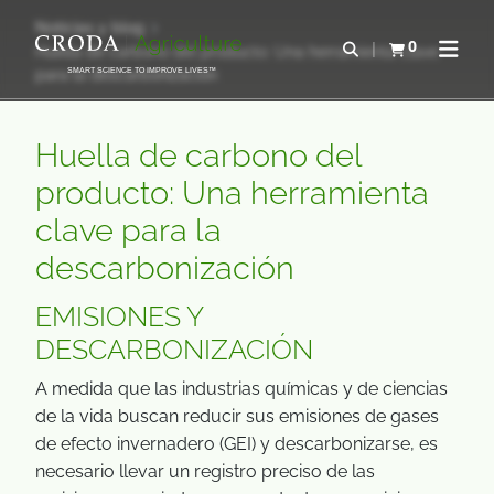
SALTAR
SALTAR
Noticias y blog
AL
AL
0
Abrir b&#250;s
Huella de carbono del producto: Una herramienta clave
Ver carrito
Abrir 
CONTENIDO
MENÚ
para la descarbonización
SMART SCIENCE TO IMPROVE LIVES™
Huella de carbono del
producto: Una herramienta
clave para la
descarbonización
EMISIONES Y
DESCARBONIZACIÓN
A medida que las industrias químicas y de ciencias
de la vida buscan reducir sus emisiones de gases
de efecto invernadero (GEI) y descarbonizarse, es
necesario llevar un registro preciso de las