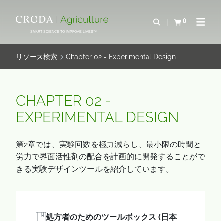
コ
メ
ン
ニ
0
検索を開く
カートを確認す
ナビゲ
テ
ュ
SMART SCIENCE TO IMPROVE LIVES™
ン
ー
ツ
を
リソース検索
Chapter 02 - Experimental Design
を
ス
ス
キ
キ
ッ
CHAPTER 02 -
ッ
プ
EXPERIMENTAL DESIGN
プ
第2章では、実験回数を極力減らし、最小限の時間と
労力で界面活性剤の配合を計画的に開発することがで
きる実験デザインツールを紹介しています。
処方者のためのツールボックス (日本