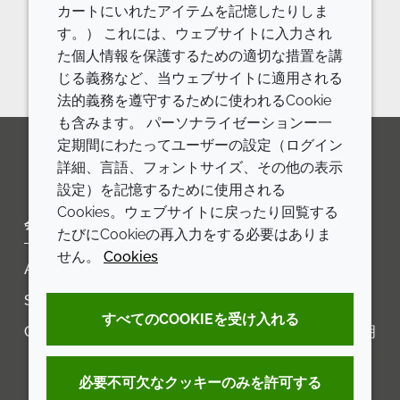
カートにいれたアイテムを記憶したりしま
お問い合わせください。
す。） これには、ウェブサイトに入力され
お問い合わせフォーム
た個人情報を保護するための適切な措置を講
じる義務など、当ウェブサイトに適用される
法的義務を遵守するために使われるCookie
も含みます。 パーソナライゼーションー一
定期間にわたってユーザーの設定（ログイン
詳細、言語、フォントサイズ、その他の表示
LinkedIn
Youtube
Line
設定）を記憶するために使用される
Cookies。ウェブサイトに戻ったり回覧する
会社
LEGAL
たびにCookieの再入力をする必要はありま
せん。
Cookies
Annual Report
利用規約
Sustainability Report
プライバシーポリシー
すべてのCOOKIEを受け入れる
Croda.com
アクセシビリティに関する声明
クッキーポリシー
必要不可欠なクッキーのみを許可する