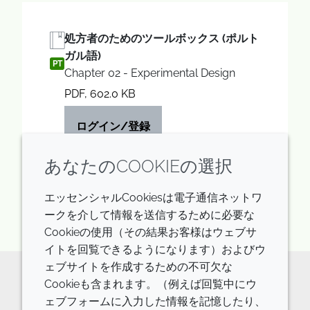
処方者のためのツールボックス (ポルト
ガル語)
PT
Chapter 02 - Experimental Design
PDF, 602.0 KB
ログイン/登録
あなたのCOOKIEの選択
エッセンシャルCookiesは電子通信ネットワ
1 件表示する
ークを介して情報を送信するために必要な
Cookieの使用（その結果お客様はウェブサ
イトを回覧できるようになります）およびウ
ェブサイトを作成するための不可欠な
Cookieも含まれます。（例えば回覧中にウ
原料の詳細やご相談などはお気軽に
ェブフォームに入力した情報を記憶したり、