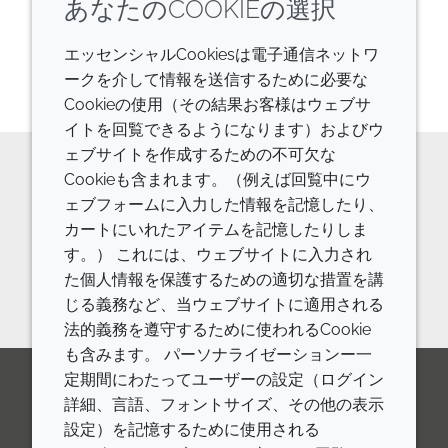
あなたのCOOKIEの選択
エッセンシャルCookiesは電子通信ネットワ
1
の
1
を表示しています
ークを介して情報を送信するために必要な
Cookieの使用（その結果お客様はウェブサ
イトを回覧できるようになります）およびウ
ェブサイトを作成するための不可欠な
Cookieも含まれます。（例えば回覧中にウ
原料の詳細やご相談などはお気軽に
ェブフォームに入力した情報を記憶したり、
カートにいれたアイテムを記憶したりしま
お問い合わせください。
す。） これには、ウェブサイトに入力され
お問い合わせフォーム
た個人情報を保護するための適切な措置を講
じる義務など、当ウェブサイトに適用される
法的義務を遵守するために使われるCookie
も含みます。 パーソナライゼーションー一
定期間にわたってユーザーの設定（ログイン
詳細、言語、フォントサイズ、その他の表示
LinkedIn
Youtube
Line
設定）を記憶するために使用される