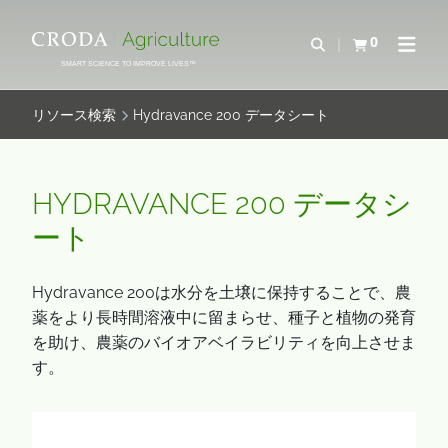
コ
メ
ン
ニ
0
検索を開く
カートを確認す
ナビゲ
テ
ュ
SMART SCIENCE TO IMPROVE LIVES™
ン
ー
ツ
を
リソース検索
Hydravance 200 データシート
を
ス
ス
キ
キ
ッ
HYDRAVANCE 200 データシ
ッ
プ
ート
プ
Hydravance 200は水分を土壌に保持することで、農
薬をより長時間溶液中に留まらせ、種子と植物の発育
を助け、農薬のバイオアベイラビリティを向上させま
す。