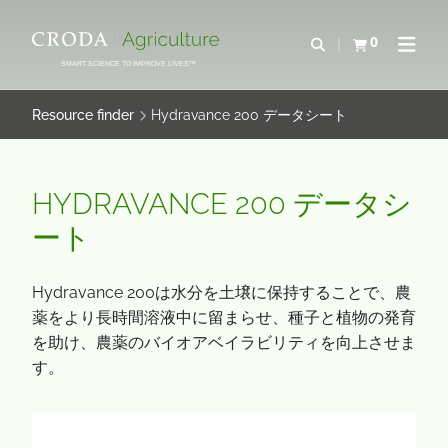
SALTAR
SALTAR
AL
AL
0
Abrir b&#250;s
Ver carrito
Abrir 
CONTENIDO
MENÚ
SMART SCIENCE TO IMPROVE LIVES™
Resource finder
Hydravance 200 データシート
HYDRAVANCE 200 データシ
ート
Hydravance 200は水分を土壌に保持することで、農
薬をより長時間溶液中に留まらせ、種子と植物の発育
を助け、農薬のバイオアベイラビリティを向上させま
す。