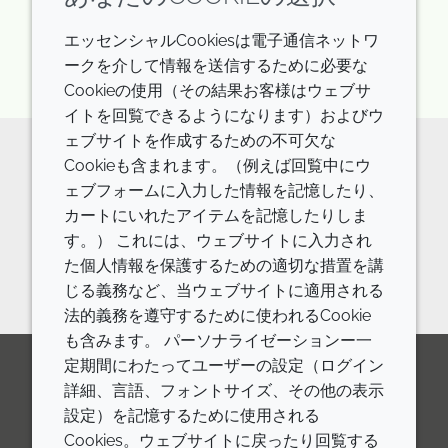
ログイン/登録
エッセンシャルCookiesは電子通信ネットワ
ークを介して情報を送信するために必要な
Cookieの使用（その結果お客様はウェブサ
イトを回覧できるようになります）およびウ
ェブサイトを作成するための不可欠な
Cookieも含まれます。（例えば回覧中にウ
原料の詳細やご相談などはお気軽に
ェブフォームに入力した情報を記憶したり、
カートにいれたアイテムを記憶したりしま
お問い合わせください。
す。） これには、ウェブサイトに入力され
お問い合わせフォーム
た個人情報を保護するための適切な措置を講
じる義務など、当ウェブサイトに適用される
法的義務を遵守するために使われるCookie
も含みます。 パーソナライゼーションー一
定期間にわたってユーザーの設定（ログイン
詳細、言語、フォントサイズ、その他の表示
LinkedIn
Youtube
Line
設定）を記憶するために使用される
Cookies。ウェブサイトに戻ったり回覧する