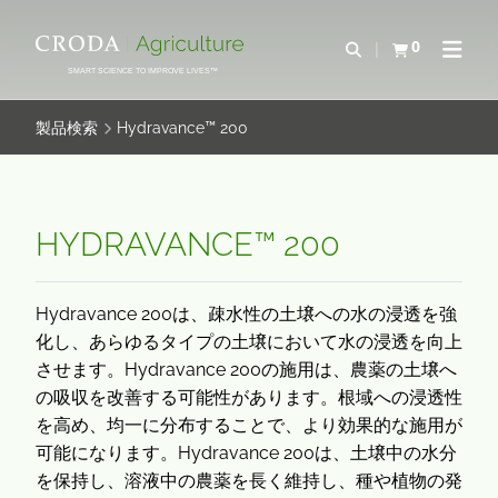
コ
メ
ン
ニ
0
検索を開く
カートを確認す
ナビゲ
テ
ュ
SMART SCIENCE TO IMPROVE LIVES™
ン
ー
ツ
を
製品検索
Hydravance™ 200
を
ス
ス
キ
キ
ッ
ッ
プ
HYDRAVANCE™ 200
プ
Hydravance 200は、疎水性の土壌への水の浸透を強
化し、あらゆるタイプの土壌において水の浸透を向上
させます。Hydravance 200の施用は、農薬の土壌へ
の吸収を改善する可能性があります。根域への浸透性
を高め、均一に分布することで、より効果的な施用が
可能になります。Hydravance 200は、土壌中の水分
を保持し、溶液中の農薬を長く維持し、種や植物の発