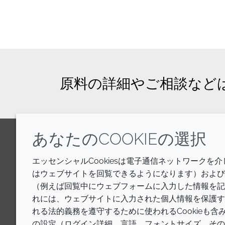
原料の詳細やご相談など
あなたのCOOKIEの選択
LinkedIn
Youtube
Line
エッセンシャルCookiesは電子通信ネットワークを
はウェブサイトを回覧できるようになります）およびウ
（例えば回覧中にウェブフォームに入力した情報を記
れには、ウェブサイトに入力された個人情報を保護す
れる法的義務を遵守するために使われるCookieも
の設定（ログイン詳細、言語、フォントサイズ、その他