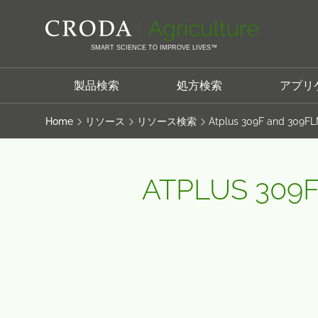
コ
メ
ン
ニ
テ
ュ
SMART SCIENCE TO IMPROVE LIVES™
ン
ー
ツ
を
製品検索
処方検索
アプリ
を
ス
ス
キ
Home
リソース
リソース検索
Atplus 309F and 309F
キ
ッ
ッ
プ
プ
ATPLUS 309