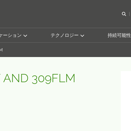
検
ケーション
テクノロジー
持続可能性
LM
F AND 309FLM