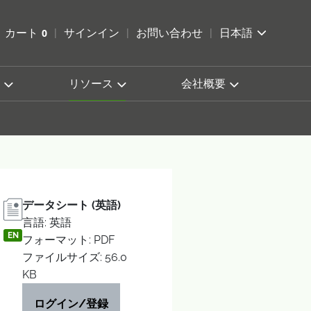
索を開く
カート
0
サインイン
お問い合わせ
日本語
カートを確認する
リソース
会社概要
データシート (英語)
言語: 英語
EN
フォーマット: PDF
ファイルサイズ: 56.0
KB
ログイン/登録