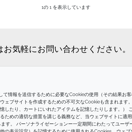
1
の
1
を表示しています
はお気軽にお問い合わせください。
会社
LEGAL
介して情報を送信するために必要なCookieの使用（その結果お客
Annual Report
利用規約
ェブサイトを作成するための不可欠なCookieも含まれます
憶したり、カートにいれたアイテムを記憶したりします。） 
Sustainability Report
プライバシーポリシー
るための適切な措置を講じる義務など、当ウェブサイトに適用
Croda.com
アクセシビリティに関する声明
含みます。 パーソナライゼーションー一定期間にわたってユーザ
の表示設定）を記憶するために使用されるCookies。ウェブ