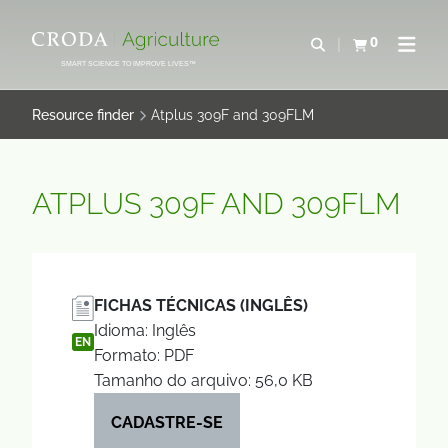
IR
PULAR
PARA
PARA
0
Abrir pesquisa
Exibir cesta
Abrir 
O
O
SMART SCIENCE TO IMPROVE LIVES™
CONTEÚDO
MENU
Resource finder
Atplus 309F and 309FLM
ATPLUS 309F AND 309FLM
FICHAS TÉCNICAS (INGLÊS)
Idioma: Inglês
EN
Formato: PDF
Tamanho do arquivo: 56,0 KB
CADASTRE-SE