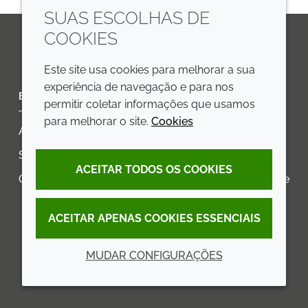
SUAS ESCOLHAS DE
COOKIES
LinkedIn
Youtube
Line
Este site usa cookies para melhorar a sua
experiência de navegação e para nos
EMPRESA
LEGAL
permitir coletar informações que usamos
para melhorar o site.
Cookies
Annual Report
Termos e condições
Sustainability Report
Política de privacidade
ACEITAR TODOS OS COOKIES
Croda.com
Declaração de Acessibilidade
Política de Cookies
ACEITAR APENAS COOKIES ESSENCIAIS
MUDAR CONFIGURAÇÕES
© 2026 Croda International Plc