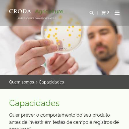
IR
PULAR
PARA
PARA
0
Abrir pesquisa
Exibir cesta
Abrir 
O
O
SMART SCIENCE TO IMPROVE LIVES™
CONTEÚDO
MENU
Quem somos
Capacidades
Capacidades
Quer prever o comportamento do seu produto
antes de investir em testes de campo e registros de