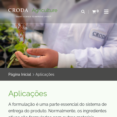
IR
PULAR
PARA
PARA
0
Abrir pesquisa
Exibir cesta
Abrir 
O
O
SMART SCIENCE TO IMPROVE LIVES™
CONTEÚDO
MENU
Página Inicial
Aplicações
Aplicações
A formulação é uma parte essencial do sistema de
entrega do produto. Normalmente, os ingredientes