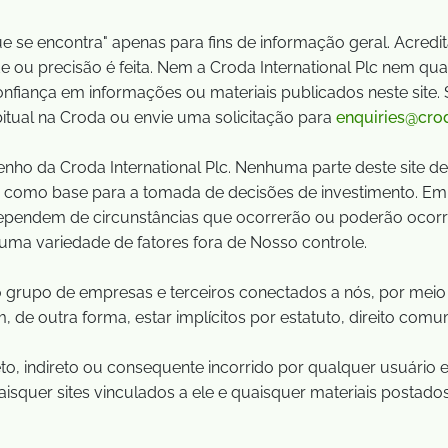
ue se encontra" apenas para fins de informação geral. Acredi
 ou precisão é feita. Nem a Croda International Plc nem qua
nfiança em informações ou materiais publicados neste site.
itual na Croda ou envie uma solicitação para
enquiries@cro
o da Croda International Plc. Nenhuma parte deste site dev
da como base para a tomada de decisões de investimento. Em 
dependem de circunstâncias que ocorrerão ou poderão ocorrer
ma variedade de fatores fora de Nosso controle.
 grupo de empresas e terceiros conectados a nós, por meio
 de outra forma, estar implícitos por estatuto, direito com
to, indireto ou consequente incorrido por qualquer usuári
isquer sites vinculados a ele e quaisquer materiais postados