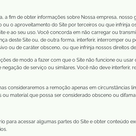
lícita, a fim de obter informações sobre Nossa empresa, noss
o ou o aproveitamento do Site por terceiros ou que infrinja 
 Site e ao seu uso. Você concorda em não carregar ou transmi
a deste Site ou, de outra forma, interferir, interromper ou
vo ou de caráter obsceno, ou que infrinja nossos direitos de 
ações de modo a fazer com que o Site não funcione ou usar
 negação de serviço ou similares. Você não deve interferir,
 mas consideraremos a remoção apenas em circunstâncias lim
is ou material que possa ser considerado obsceno ou difamató
rio para acessar algumas partes do Site e obter conteúdo 
ios.