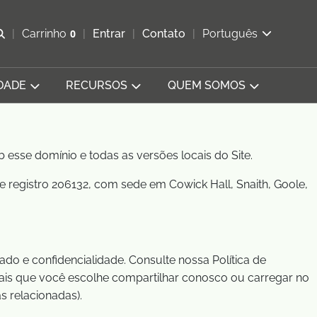
Abrir pesquisa
Carrinho
0
Entrar
Contato
Português
Exibir cesta
DADE
RECURSOS
QUEM SOMOS
 esse domínio e todas as versões locais do Site.
e registro 206132, com sede em Cowick Hall, Snaith, Goole,
o e confidencialidade. Consulte nossa Política de
ais que você escolhe compartilhar conosco ou carregar no
s relacionadas).