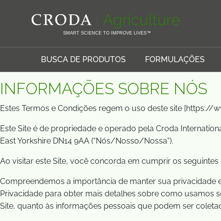
IR
PULAR
Página Inicial
Termos e condições
PARA
PARA
O
O
SMART SCIENCE TO IMPROVE LIVES™
CONTEÚDO
MENU
Terms and Conditions
BUSCA DE PRODUTOS
FORMULAÇÕES
INFORMAÇÕES SOBRE NÓS
Estes Termos e Condições regem o uso deste site [https://ww
Este Site é de propriedade e operado pela Croda Internation
East Yorkshire DN14 9AA (“Nós/Nosso/Nossa”).
Ao visitar este Site, você concorda em cumprir os seguintes
Compreendemos a importância de manter sua privacidade e g
Privacidade para obter mais detalhes sobre como usamos s
Site, quanto às informações pessoais que podem ser coleta