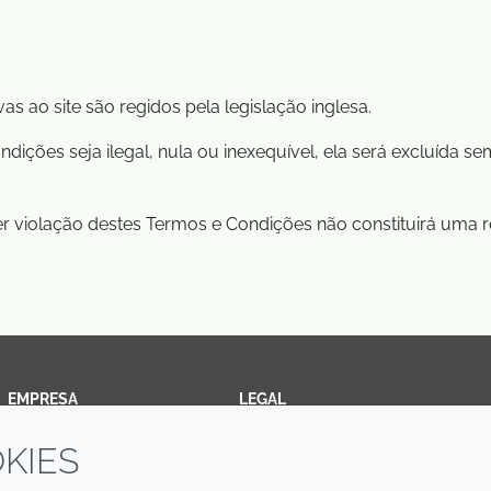
s ao site são regidos pela legislação inglesa.
ões seja ilegal, nula ou inexequível, ela será excluída sem
r violação destes Termos e Condições não constituirá uma re
EMPRESA
LEGAL
KIES
Annual Report
Termos e condições