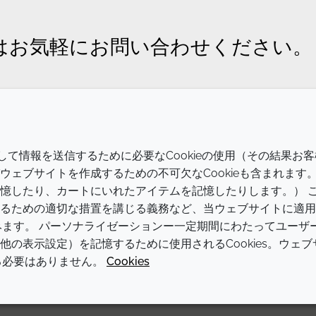
はお気軽にお問い合わせください。
会社
LEGAL
介して情報を送信するために必要なCookieの使用（その結果お客
Annual Report
利用規約
ェブサイトを作成するための不可欠なCookieも含まれます
憶したり、カートにいれたアイテムを記憶したりします。） 
Sustainability Report
プライバシーポリシー
るための適切な措置を講じる義務など、当ウェブサイトに適用
Croda.com
アクセシビリティに関する声明
含みます。 パーソナライゼーションー一定期間にわたってユーザ
の表示設定）を記憶するために使用されるCookies。ウェブ
クッキーポリシー
する必要はありません。
Cookies
© 2026 Croda International Plc