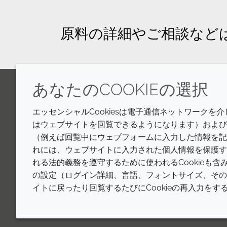
原料の詳細やご相談など
あなたのCOOKIEの選択
LinkedIn
Youtube
Line
エッセンシャルCookiesは電子通信ネットワークを
はウェブサイトを回覧できるようになります）およびウ
（例えば回覧中にウェブフォームに入力した情報を記
れには、ウェブサイトに入力された個人情報を保護す
れる法的義務を遵守するために使われるCookieも
の設定（ログイン詳細、言語、フォントサイズ、その他
イトに戻ったり回覧するたびにCookieの再入力を