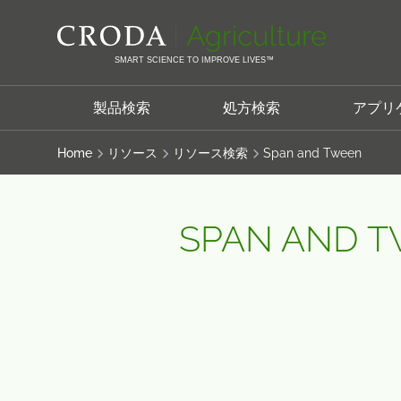
コ
メ
ン
ニ
テ
ュ
SMART SCIENCE TO IMPROVE LIVES™
ン
ー
ツ
を
製品検索
処方検索
アプリ
を
ス
ス
キ
Home
リソース
リソース検索
Span and Tween
キ
ッ
ッ
プ
プ
SPAN AND 