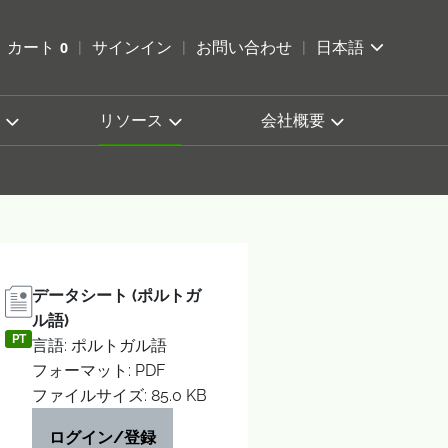
索を開く
カート
0
サインイン
お問い合わせ
日本語
カートを確認する
リソース
会社概要
データシート (ポルトガ
ル語)
PT
言語: ポルトガル語
フォーマット: PDF
ファイルサイズ: 85.0 KB
ログイン/登録