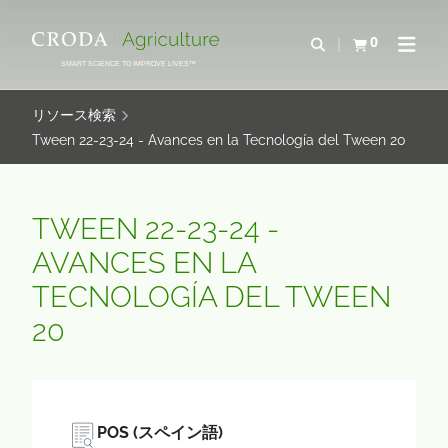
コ
メ
ン
ニ
0
検索を開く
カートを確認す
ナビゲ
テ
ュ
SMART SCIENCE TO IMPROVE LIVES™
ン
ー
ツ
を
リソース検索
を
ス
Tween 22-23-24 - Avances en la Tecnología del Tween 20
ス
キ
キ
ッ
ッ
プ
TWEEN 22-23-24 -
プ
AVANCES EN LA
TECNOLOGÍA DEL TWEEN
20
POS (スペイン語)