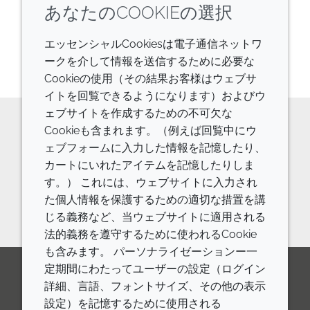
あなたのCOOKIEの選択
エッセンシャルCookiesは電子通信ネットワ
4
の
4
を表示しています
ークを介して情報を送信するために必要な
Cookieの使用（その結果お客様はウェブサ
イトを回覧できるようになります）およびウ
ェブサイトを作成するための不可欠な
Cookieも含まれます。（例えば回覧中にウ
原料の詳細やご相談などはお気軽に
ェブフォームに入力した情報を記憶したり、
カートにいれたアイテムを記憶したりしま
お問い合わせください。
す。） これには、ウェブサイトに入力され
お問い合わせフォーム
た個人情報を保護するための適切な措置を講
じる義務など、当ウェブサイトに適用される
法的義務を遵守するために使われるCookie
も含みます。 パーソナライゼーションー一
定期間にわたってユーザーの設定（ログイン
詳細、言語、フォントサイズ、その他の表示
LinkedIn
Youtube
Line
設定）を記憶するために使用される