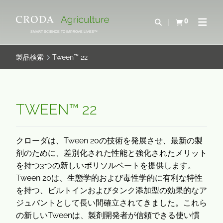
コ
メ
ン
ニ
0
検索を開く
カートを確認す
ナビゲ
テ
ュ
SMART SCIENCE TO IMPROVE LIVES™
ン
ー
ツ
を
製品検索
Tween™ 22
を
ス
ス
キ
キ
ッ
ッ
プ
TWEEN™ 22
プ
クローダは、Tween 20の技術を発展させ、最新の製
剤のために、差別化された性能と強化されたメリット
を持つ3つの新しいポリソルベートを提供します。
Tween 20は、生態学的および毒性学的に有利な特性
を持つ、ビルトインおよびタンク添加型の効果的なア
ジュバントとして長い間確立されてきました。これら
の新しいTweenは、製剤開発者が信頼できる使い慣