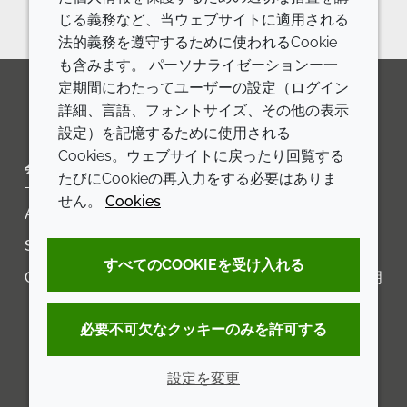
じる義務など、当ウェブサイトに適用される
法的義務を遵守するために使われるCookie
も含みます。 パーソナライゼーションー一
定期間にわたってユーザーの設定（ログイン
詳細、言語、フォントサイズ、その他の表示
LinkedIn
Youtube
Line
設定）を記憶するために使用される
Cookies。ウェブサイトに戻ったり回覧する
会社
LEGAL
たびにCookieの再入力をする必要はありま
せん。
Cookies
Annual Report
利用規約
Sustainability Report
プライバシーポリシー
すべてのCOOKIEを受け入れる
Croda.com
アクセシビリティに関する声明
クッキーポリシー
必要不可欠なクッキーのみを許可する
設定を変更
© 2026 Croda International Plc