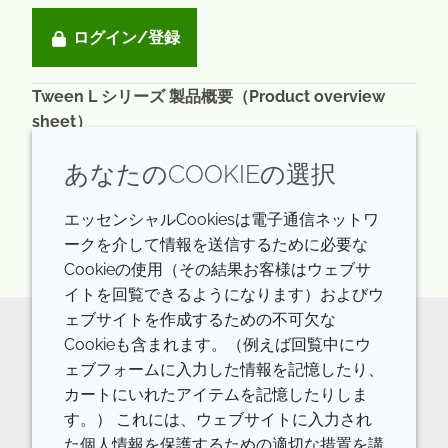
ログイン/登録
Tween L シリーズ 製品概要（Product overview
sheet）
READ DESCRIPTIONS
日本語: 1.5 MB
あなたのCOOKIEの選択
ログイン/登録
エッセンシャルCookiesは電子通信ネットワ
ークを介して情報を送信するために必要な
Cookieの使用（その結果お客様はウェブサ
イトを回覧できるようになります）およびウ
ェブサイトを作成するための不可欠な
Cookieも含まれます。（例えば回覧中にウ
原料の詳細やご相談などはお気軽に
ェブフォームに入力した情報を記憶したり、
カートにいれたアイテムを記憶したりしま
お問い合わせください。
す。） これには、ウェブサイトに入力され
お問い合わせフォーム
た個人情報を保護するための適切な措置を講