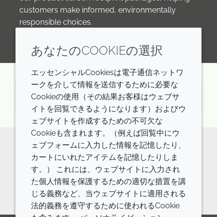
customers make informed, environmentally
responsible choices.
あなたのCOOKIEの選択
エッセンシャルCookiesは電子通信ネットワ
ークを介して情報を送信するために必要な
火曜日 24th 3月 2026
Cookieの使用（その結果お客様はウェブサ
イトを回覧できるようになります）およびウ
ェブサイトを作成するための不可欠な
Cookieも含まれます。（例えば回覧中にウ
ェブフォームに入力した情報を記憶したり、
Our sustainability journey
カートにいれたアイテムを記憶したりしま
す。） これには、ウェブサイトに入力され
Find out more
た個人情報を保護するための適切な措置を講
じる義務など、当ウェブサイトに適用される
法的義務を遵守するために使われるCookie