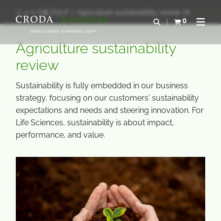
コ
メ
ニュース&ブログ
Agriculture sustainability review JA
ン
ニ
0
検索を開く
カートを確認す
ナビゲ
テ
ュ
SMART SCIENCE TO IMPROVE LIVES™
ン
ー
Agriculture sustainability
ツ
を
review
を
ス
ス
キ
Sustainability is fully embedded in our business
キ
ッ
strategy, focusing on our customers' sustainability
ッ
プ
expectations and needs and steering innovation. For
プ
Life Sciences, sustainability is about impact,
performance, and value.