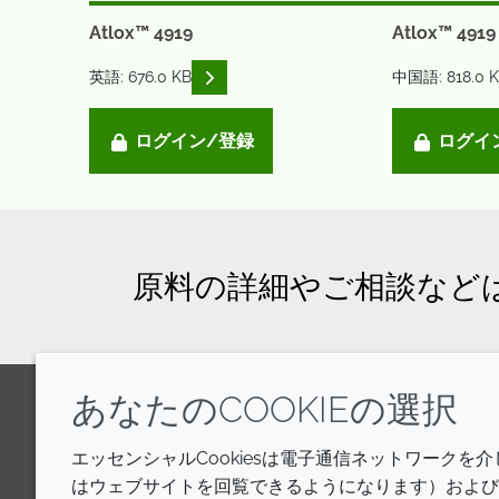
Atlox™ 4919
Atlox™ 4919
READ DESCRIPTIONS
英語: 676.0 KB
中国語: 818.0 
ログイン/登録
ログイ
原料の詳細やご相談など
あなたのCOOKIEの選択
LinkedIn
Youtube
Line
エッセンシャルCookiesは電子通信ネットワークを
はウェブサイトを回覧できるようになります）およびウ