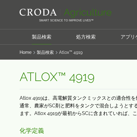
コ
メ
ン
ニ
テ
ュ
SMART SCIENCE TO IMPROVE LIVES™
ン
ー
ツ
を
製品検索
処方検索
アプリ
を
ス
ス
キ
Home
製品検索
Atlox™ 4919
キ
ッ
ッ
プ
ATLOX™ 4919
プ
Atlox 4919は、高電解質タンクミックスとの適
通常、農家がSC剤と肥料をタンクで混合しようとす
ます。Atlox 4919が最初からSCに含まれていれ
化学定義