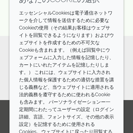
ログイン/登録
エッセンシャルCookiesは電子通信ネットワ
ークを介して情報を送信するために必要な
Cookieの使用（その結果お客様はウェブサ
イトを回覧できるようになります）およびウ
ェブサイトを作成するための不可欠な
Cookieも含まれます。（例えば回覧中にウ
原料の詳細やご相談などはお気軽に
ェブフォームに入力した情報を記憶したり、
カートにいれたアイテムを記憶したりしま
お問い合わせください。
す。） これには、ウェブサイトに入力され
お問い合わせフォーム
た個人情報を保護するための適切な措置を講
じる義務など、当ウェブサイトに適用される
法的義務を遵守するために使われるCookie
も含みます。 パーソナライゼーションー一
定期間にわたってユーザーの設定（ログイン
詳細、言語、フォントサイズ、その他の表示
LinkedIn
Youtube
Line
設定）を記憶するために使用される
Cookies。ウェブサイトに戻ったり回覧する