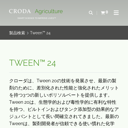
コ
メ
ン
ニ
0
検索を開く
カートを確認す
ナビゲ
テ
ュ
SMART SCIENCE TO IMPROVE LIVES™
ン
ー
ツ
を
製品検索
Tween™ 24
を
ス
ス
キ
キ
ッ
ッ
プ
TWEEN™ 24
プ
クローダは、Tween 20の技術を発展させ、最新の製
剤のために、差別化された性能と強化されたメリット
を持つ3つの新しいポリソルベートを提供します。
Tween 20は、生態学的および毒性学的に有利な特性
を持つ、ビルトインおよびタンク添加型の効果的なア
ジュバントとして長い間確立されてきました。最新の
Tweenは、製剤開発者が信頼できる使い慣れた化学