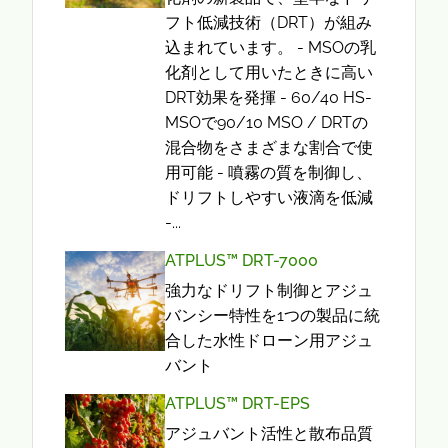
フト低減技術（DRT）が組み
込まれています。 - MSOの乳
化剤として用いたときに高い
DRT効果を発揮 - 60/40 HS-
MSOで90/10 MSO / DRTの
混合物をさまざまな割合で使
用可能 - 噴霧の質を制御し、
ドリフトしやすい液滴を低減
-...
ATPLUS™ DRT-7000
強力なドリフト制御とアジュ
バンシー特性を1つの製品に統
合した水性ドローン用アジュ
バント
ATPLUS™ DRT-EPS
アジュバント活性と散布品質