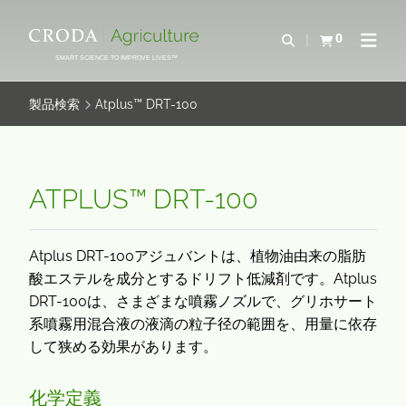
コ
メ
ン
ニ
0
検索を開く
カートを確認す
ナビゲ
テ
ュ
SMART SCIENCE TO IMPROVE LIVES™
ン
ー
ツ
を
製品検索
Atplus™ DRT-100
を
ス
ス
キ
キ
ッ
ッ
プ
ATPLUS™ DRT-100
プ
Atplus DRT-100アジュバントは、植物油由来の脂肪
酸エステルを成分とするドリフト低減剤です。Atplus
DRT-100は、さまざまな噴霧ノズルで、グリホサート
系噴霧用混合液の液滴の粒子径の範囲を、用量に依存
して狭める効果があります。
化学定義