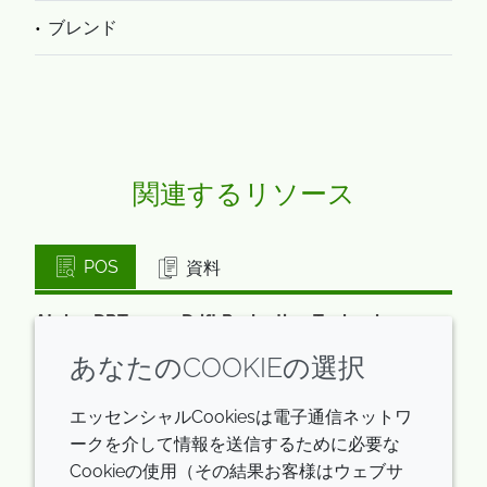
ブレンド
関連するリソース
POS
資料
Atplus DRT-100 - Drift Reduction Technology
英語: 650.0 KB
あなたのCOOKIEの選択
ログイン/登録
エッセンシャルCookiesは電子通信ネットワ
ークを介して情報を送信するために必要な
Cookieの使用（その結果お客様はウェブサ