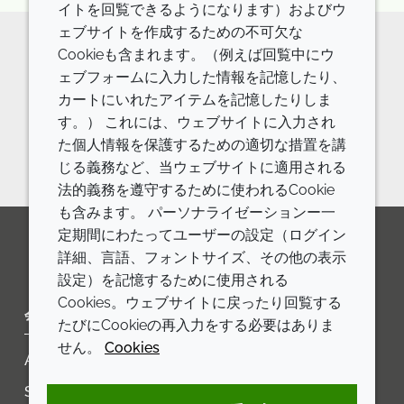
イトを回覧できるようになります）およびウ
ェブサイトを作成するための不可欠な
Cookieも含まれます。（例えば回覧中にウ
原料の詳細やご相談などはお気軽に
ェブフォームに入力した情報を記憶したり、
カートにいれたアイテムを記憶したりしま
お問い合わせください。
す。） これには、ウェブサイトに入力され
お問い合わせフォーム
た個人情報を保護するための適切な措置を講
じる義務など、当ウェブサイトに適用される
法的義務を遵守するために使われるCookie
も含みます。 パーソナライゼーションー一
定期間にわたってユーザーの設定（ログイン
詳細、言語、フォントサイズ、その他の表示
LinkedIn
Youtube
Line
設定）を記憶するために使用される
Cookies。ウェブサイトに戻ったり回覧する
会社
LEGAL
たびにCookieの再入力をする必要はありま
せん。
Cookies
Annual Report
利用規約
Sustainability Report
プライバシーポリシー