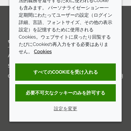
法的義務を遵守するために使われるCookie
も含みます。 パーソナライゼーションー一
定期間にわたってユーザーの設定（ログイン
詳細、言語、フォントサイズ、その他の表示
LinkedIn
Youtube
Line
設定）を記憶するために使用される
Cookies。ウェブサイトに戻ったり回覧する
会社
LEGAL
たびにCookieの再入力をする必要はありま
せん。
Cookies
Annual Report
利用規約
Sustainability Report
プライバシーポリシー
すべてのCOOKIEを受け入れる
Croda.com
アクセシビリティに関する声明
クッキーポリシー
必要不可欠なクッキーのみを許可する
設定を変更
© 2026 Croda International Plc