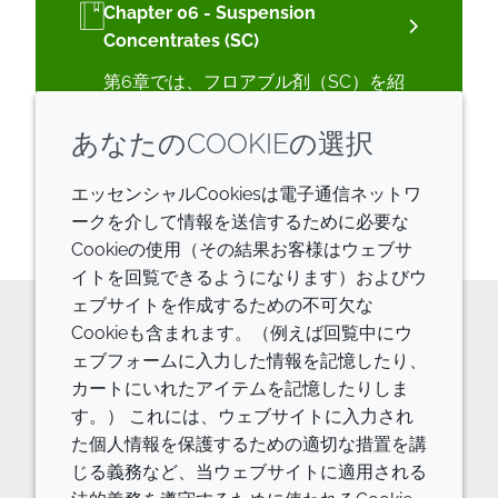
Chapter 06 - Suspension
Concentrates (SC)
第6章では、フロアブル剤（SC）を紹
介し、SCの成分、開発方法、推奨製
あなたのCOOKIEの選択
品、処方例、よくあるトラブルシュー
ティングについて説明しています。
エッセンシャルCookiesは電子通信ネットワ
ークを介して情報を送信するために必要な
Cookieの使用（その結果お客様はウェブサ
イトを回覧できるようになります）およびウ
ェブサイトを作成するための不可欠な
Cookieも含まれます。（例えば回覧中にウ
原料の詳細やご相談などはお気軽に
ェブフォームに入力した情報を記憶したり、
カートにいれたアイテムを記憶したりしま
お問い合わせください。
す。） これには、ウェブサイトに入力され
お問い合わせフォーム
た個人情報を保護するための適切な措置を講
じる義務など、当ウェブサイトに適用される