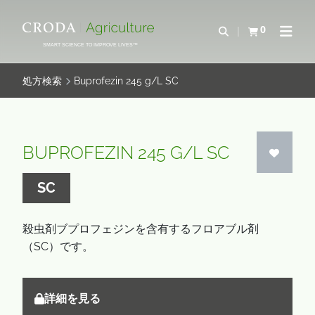
コ
メ
ン
ニ
0
検索を開く
カートを確認す
ナビゲ
テ
ュ
SMART SCIENCE TO IMPROVE LIVES™
ン
ー
ツ
を
処方検索
Buprofezin 245 g/L SC
を
ス
ス
キ
キ
ッ
BUPROFEZIN 245 G/L SC
ッ
プ
プ
SC
殺虫剤ブプロフェジンを含有するフロアブル剤
（SC）です。
詳細を見る