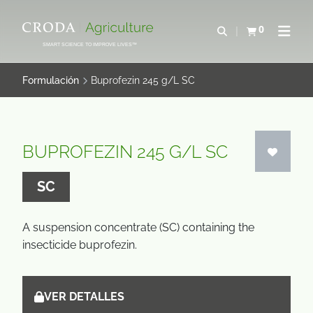
SALTAR
SALTAR
AL
AL
0
Abrir b&#250;s
Ver carrito
Abrir 
CONTENIDO
MENÚ
SMART SCIENCE TO IMPROVE LIVES™
Formulación
Buprofezin 245 g/L SC
BUPROFEZIN 245 G/L SC
SC
A suspension concentrate (SC) containing the
insecticide buprofezin.
VER DETALLES