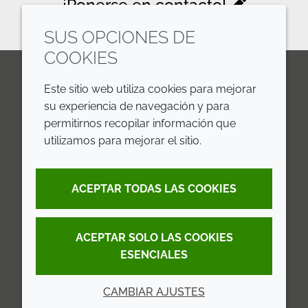
¡Ponerse en contacto!
SUS OPCIONES DE
COOKIES
Este sitio web utiliza cookies para mejorar
LinkedIn
Youtube
Line
su experiencia de navegación y para
permitirnos recopilar información que
EMPRESA
LEGAL
utilizamos para mejorar el sitio.
Annual Report
Terms and Conditions
ACEPTAR TODAS LAS COOKIES
Sustainability Report
Privacy Policy
Croda.com
Accessibility
ACEPTAR SOLO LAS COOKIES
Cookie Policy
ESENCIALES
CAMBIAR AJUSTES
© 2026 Croda International Plc