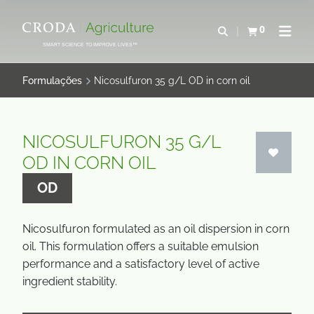
IR
PULAR
PARA
PARA
0
Abrir pesquisa
Exibir cesta
Abrir 
O
O
SMART SCIENCE TO IMPROVE LIVES™
CONTEÚDO
MENU
Formulações
Nicosulfuron 35 g/L OD in corn oil
NICOSULFURON 35 G/L
OD IN CORN OIL
OD
Nicosulfuron formulated as an oil dispersion in corn
oil. This formulation offers a suitable emulsion
performance and a satisfactory level of active
ingredient stability.