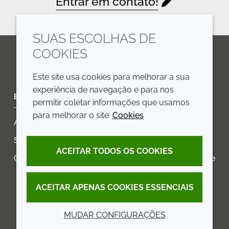
Entrar em contato!
SUAS ESCOLHAS DE
COOKIES
LinkedIn
Youtube
Line
Este site usa cookies para melhorar a sua
experiência de navegação e para nos
EMPRESA
LEGAL
permitir coletar informações que usamos
para melhorar o site.
Cookies
Annual Report
Termos e condições
Sustainability Report
Política de privacidade
ACEITAR TODOS OS COOKIES
Croda.com
Declaração de Acessibilidade
Política de Cookies
ACEITAR APENAS COOKIES ESSENCIAIS
MUDAR CONFIGURAÇÕES
© 2026 Croda International Plc