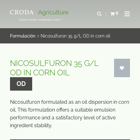
SALTAR
SALTAR
AL
AL
0
Abrir b&#250;s
Ver carrito
Abrir 
CONTENIDO
MENÚ
SMART SCIENCE TO IMPROVE LIVES™
Formulación
Nicosulfuron 35 g/L OD in corn oil
NICOSULFURON 35 G/L
OD IN CORN OIL
OD
Nicosulfuron formulated as an oil dispersion in corn
oil. This formulation offers a suitable emulsion
performance and a satisfactory level of active
ingredient stability.