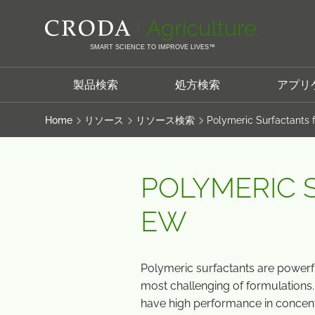
コ
メ
ン
ニ
テ
ュ
SMART SCIENCE TO IMPROVE LIVES™
ン
ー
ツ
を
製品検索
処方検索
アプリ
を
ス
ス
キ
Home
リソース
リソース検索
Polymeric Surfactants 
キ
ッ
ッ
プ
プ
POLYMERIC 
EW
Polymeric surfactants are powerful
most challenging of formulations.
have high performance in concen