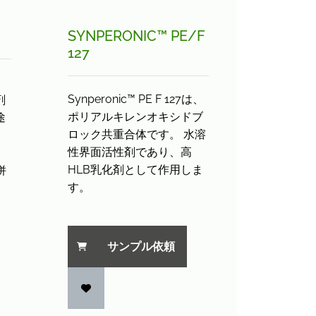
SYNPERONIC™ PE/
F
127
、
Synperonic™ PE F 127は、
剤
ポリアルキレンオキシドブ
途
ロック共重合体です。 水溶
は
性界面活性剤であり、高
HLB乳化剤として作用しま
併
す。
サンプル依頼