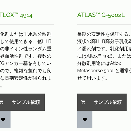
TLOX™ 4914
ATLAS™ G-5002L
化剤または非水系分散剤
長期の安定性を保証する
して使用できる、低HLB
液状の高HLB高分子乳化
の非イオン性ランダム重
／濡れ剤です。乳化剤用
界面活性剤です。複数の
にはAtlox™ 4916、また
EGアンカー基を有してい
分散剤用途にはAtlox
ので、複雑な製剤でも良
Metasperse 500Lと通常
な長期安定性が得られま
せて用います。
。
サンプル依頼
サンプル依頼