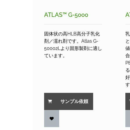
ATLAS™ G-5000
A
固体状の高HLB高分子乳化
乳
剤／濡れ剤です。Atlas G-
と
50002Lより固形製剤に適し
値
ています。
合
P
る
好
す
サンプル依頼