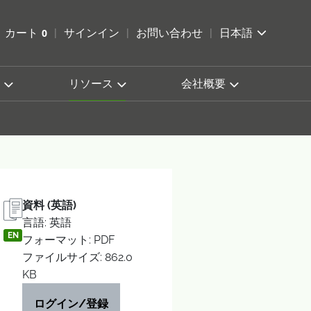
索を開く
カート
0
サインイン
お問い合わせ
日本語
カートを確認する
リソース
会社概要
資料 (英語)
言語: 英語
EN
フォーマット: PDF
ファイルサイズ: 862.0
KB
ログイン/登録