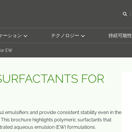
検
ケーション
テクノロジー
持続可能性
for EW
SURFACTANTS FOR
 emulsifiers and provide consistent stability even in the
 This brochure highlights polymeric surfactants that
trated aqueous emulsion (EW) formulations.