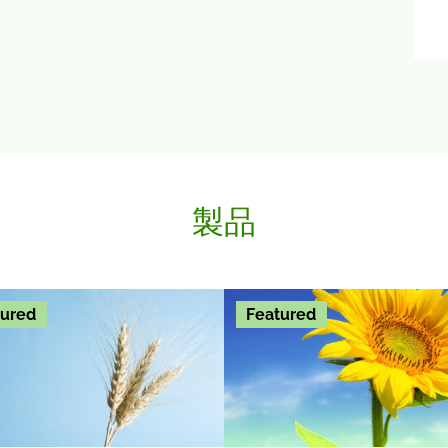
製品
tured
Featured