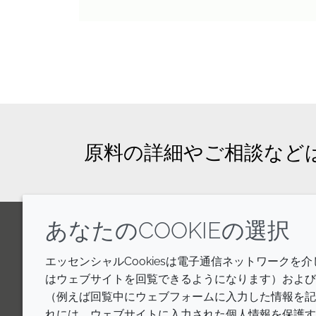
原料の詳細やご相談など
あなたのCOOKIEの選択
LinkedIn
Youtube
Line
エッセンシャルCookiesは電子通信ネットワークを
はウェブサイトを回覧できるようになります）およびウ
（例えば回覧中にウェブフォームに入力した情報を記
れには、ウェブサイトに入力された個人情報を保護す