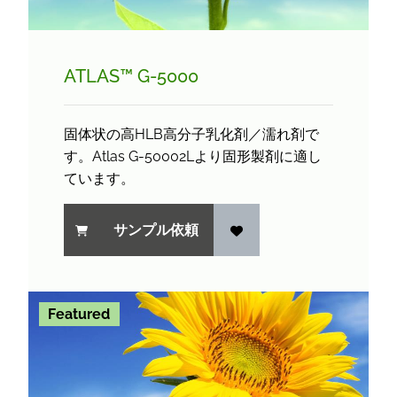
ATLAS™ G-5000
固体状の高HLB高分子乳化剤／濡れ剤で
す。Atlas G-50002Lより固形製剤に適し
ています。
サンプル依頼
Featured