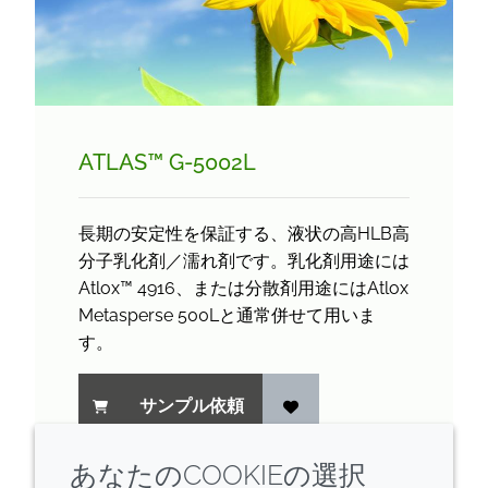
ATLAS™ G-5002L
長期の安定性を保証する、液状の高HLB高
分子乳化剤／濡れ剤です。乳化剤用途には
Atlox™ 4916、または分散剤用途にはAtlox
Metasperse 500Lと通常併せて用いま
す。
サンプル依頼
あなたのCOOKIEの選択