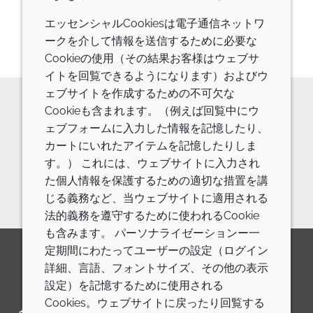
エッセンシャルCookiesは電子通信ネットワ
2
の
2
を表示しています
ークを介して情報を送信するために必要な
Cookieの使用（その結果お客様はウェブサ
イトを回覧できるようになります）およびウ
ェブサイトを作成するための不可欠な
Cookieも含まれます。（例えば回覧中にウ
原料の詳細やご相談などはお気軽に
ェブフォームに入力した情報を記憶したり、
カートにいれたアイテムを記憶したりしま
お問い合わせください。
す。） これには、ウェブサイトに入力され
お問い合わせフォーム
た個人情報を保護するための適切な措置を講
じる義務など、当ウェブサイトに適用される
法的義務を遵守するために使われるCookie
も含みます。 パーソナライゼーションー一
定期間にわたってユーザーの設定（ログイン
詳細、言語、フォントサイズ、その他の表示
LinkedIn
Youtube
Line
設定）を記憶するために使用される
Cookies。ウェブサイトに戻ったり回覧する
会社
LEGAL