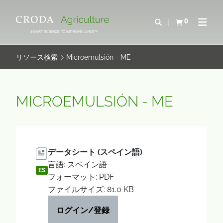
コ
メ
ン
ニ
0
検索を開く
カートを確認す
ナビゲ
テ
ュ
SMART SCIENCE TO IMPROVE LIVES™
ン
ー
ツ
を
リソース検索
Microemulsión - ME
を
ス
ス
キ
キ
ッ
MICROEMULSIÓN - ME
ッ
プ
プ
データシート (スペイン語)
言語: スペイン語
ES
フォーマット: PDF
ファイルサイズ: 81.0 KB
ログイン/登録