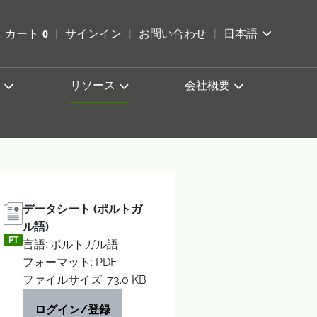
索を開く
カート
0
サインイン
お問い合わせ
日本語
カートを確認する
リソース
会社概要
データシート (ポルトガ
ル語)
PT
言語: ポルトガル語
フォーマット: PDF
ファイルサイズ: 73.0 KB
ログイン/登録