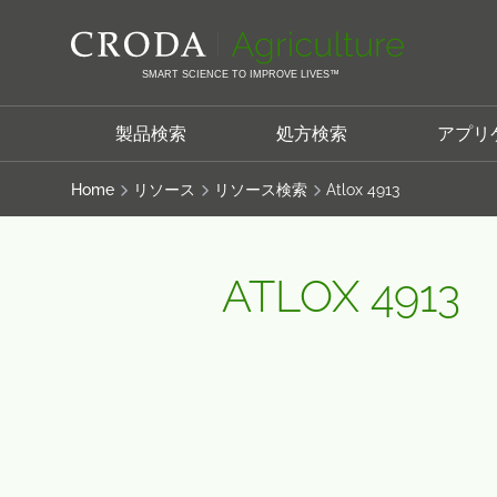
コ
メ
ン
ニ
テ
ュ
SMART SCIENCE TO IMPROVE LIVES™
ン
ー
ツ
を
製品検索
処方検索
アプリ
を
ス
ス
キ
Home
リソース
リソース検索
Atlox 4913
キ
ッ
ッ
プ
プ
ATLOX 4913