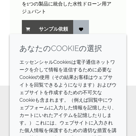
を1つの製品に統合した水性ドローン用ア
ジュバント
サンプル依頼
あなたのCOOKIEの選択
エッセンシャルCookiesは電子通信ネットワ
1
の
1
を表示しています
ークを介して情報を送信するために必要な
Cookieの使用（その結果お客様はウェブサ
イトを回覧できるようになります）およびウ
ェブサイトを作成するための不可欠な
Cookieも含まれます。（例えば回覧中にウ
原料の詳細やご相談などはお気軽に
ェブフォームに入力した情報を記憶したり、
カートにいれたアイテムを記憶したりしま
お問い合わせください。
す。） これには、ウェブサイトに入力され
お問い合わせフォーム
た個人情報を保護するための適切な措置を講