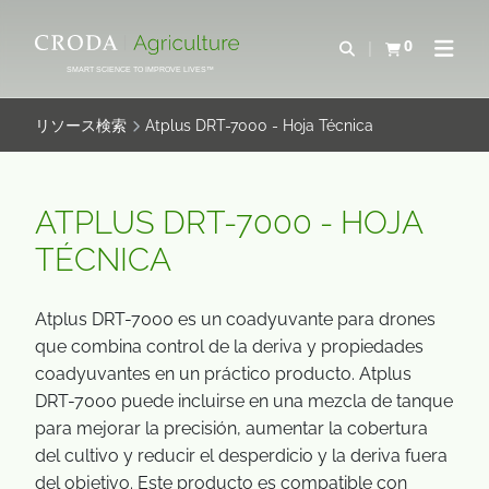
コ
メ
ン
ニ
0
検索を開く
カートを確認す
ナビゲ
テ
ュ
SMART SCIENCE TO IMPROVE LIVES™
ン
ー
ツ
を
リソース検索
Atplus DRT-7000 - Hoja Técnica
を
ス
ス
キ
キ
ッ
ATPLUS DRT-7000 - HOJA
ッ
プ
TÉCNICA
プ
Atplus DRT-7000 es un coadyuvante para drones
que combina control de la deriva y propiedades
coadyuvantes en un práctico producto. Atplus
DRT-7000 puede incluirse en una mezcla de tanque
para mejorar la precisión, aumentar la cobertura
del cultivo y reducir el desperdicio y la deriva fuera
del objetivo. Este producto es compatible con