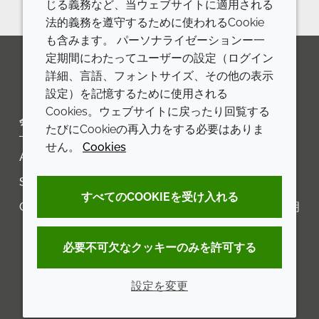
じる義務など、当ウェブサイトに適用される
法的義務を遵守するために使われるCookie
も含みます。 パーソナライゼーションー一
定期間にわたってユーザーの設定（ログイン
詳細、言語、フォントサイズ、その他の表示
LinkedIn
Youtube
Line
設定）を記憶するために使用される
Cookies。ウェブサイトに戻ったり回覧する
会社
LEGAL
たびにCookieの再入力をする必要はありま
せん。
Cookies
Annual Report
利用規約
Sustainability Report
プライバシーポリシー
すべてのCOOKIEを受け入れる
Croda.com
アクセシビリティに関する声明
クッキーポリシー
必要不可欠なクッキーのみを許可する
設定を変更
© 2026 Croda International Plc