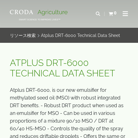
コ
メ
ン
ニ
0
検索を開く
カートを確認す
ナビゲ
テ
ュ
SMART SCIENCE TO IMPROVE LIVES™
ン
ー
ツ
を
リソース検索
Atplus DRT-6000 Technical Data Sheet
を
ス
ス
キ
キ
ッ
ATPLUS DRT-6000
ッ
プ
TECHNICAL DATA SHEET
プ
Atplus DRT-6000, is our new emulsifier for
methylated seed oil (MSO) with robust integrated
DRT benefits. - Robust DRT product when used as
an emulsifier for MSO - Can be used in various
proportions of a mixture 90/10 MSO / DRT at
60/40 HS-MSO - Controls the quality of the spray
and reduces driftable droplets - Offers the same or