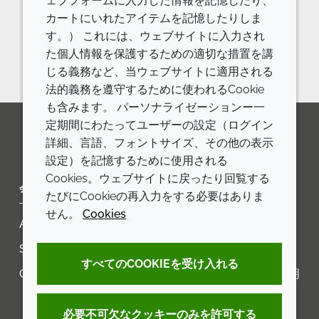
ェブフォームに入力した情報を記憶したり、
カートにいれたアイテムを記憶したりしま
お問い合わせください。
す。） これには、ウェブサイトに入力され
お問い合わせフォーム
た個人情報を保護するための適切な措置を講
じる義務など、当ウェブサイトに適用される
法的義務を遵守するために使われるCookie
も含みます。 パーソナライゼーションー一
定期間にわたってユーザーの設定（ログイン
詳細、言語、フォントサイズ、その他の表示
LinkedIn
Youtube
Line
設定）を記憶するために使用される
Cookies。ウェブサイトに戻ったり回覧する
会社
LEGAL
たびにCookieの再入力をする必要はありま
せん。
Cookies
Annual Report
利用規約
Sustainability Report
プライバシーポリシー
すべてのCOOKIEを受け入れる
Croda.com
アクセシビリティに関する声明
クッキーポリシー
必要不可欠なクッキーのみを許可する