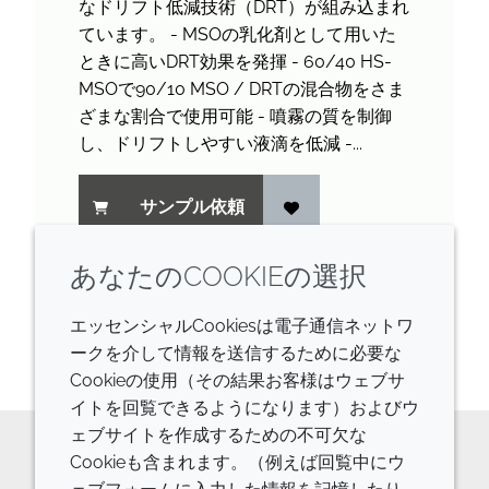
なドリフト低減技術（DRT）が組み込まれ
ています。 - MSOの乳化剤として用いた
ときに高いDRT効果を発揮 - 60/40 HS-
MSOで90/10 MSO / DRTの混合物をさま
ざまな割合で使用可能 - 噴霧の質を制御
し、ドリフトしやすい液滴を低減 -...
サンプル依頼
あなたのCOOKIEの選択
エッセンシャルCookiesは電子通信ネットワ
1
の
1
を表示しています
ークを介して情報を送信するために必要な
Cookieの使用（その結果お客様はウェブサ
イトを回覧できるようになります）およびウ
ェブサイトを作成するための不可欠な
Cookieも含まれます。（例えば回覧中にウ
原料の詳細やご相談などはお気軽に