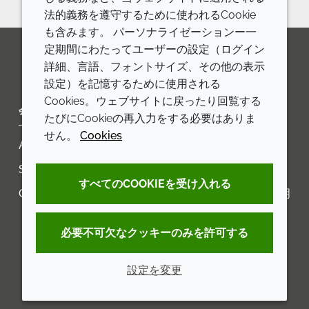
法的義務を遵守するために使われるCookie
も含みます。 パーソナライゼーションー一
定期間にわたってユーザーの設定（ログイン
詳細、言語、フォントサイズ、その他の表示
LinkedIn
Youtube
Line
設定）を記憶するために使用される
Cookies。ウェブサイトに戻ったり回覧する
会社
LEGAL
たびにCookieの再入力をする必要はありま
せん。
Cookies
Annual Report
利用規約
Sustainability Report
プライバシーポリシー
すべてのCOOKIEを受け入れる
Croda.com
アクセシビリティに関する声明
クッキーポリシー
必要不可欠なクッキーのみを許可する
設定を変更
© 2026 Croda International Plc