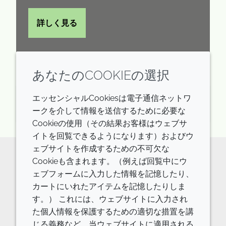
詳しく見る
あなたのCOOKIEの選択
エッセンシャルCookiesは電子通信ネットワ
水曜日 15th 11月 2023
ークを介して情報を送信するために必要な
Cookieの使用（その結果お客様はウェブサ
イトを回覧できるようになります）およびウ
ェブサイトを作成するための不可欠な
Cookieも含まれます。（例えば回覧中にウ
原料及び処方についてのお問い合わ
ェブフォームに入力した情報を記憶したり、
カートにいれたアイテムを記憶したりしま
せは
す。） これには、ウェブサイトに入力され
こちら
た個人情報を保護するための適切な措置を講
じる義務など、当ウェブサイトに適用される