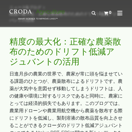
コ
メ
ニュース&ブログ
ン
ニ
0
検索を開く
精度の最大化：正確な農薬散布のためのドリフト低減アジュ
カートを確認す
ナビゲ
テ
ュ
バントの活用
SMART SCIENCE TO IMPROVE LIVES™
ン
ー
ツ
を
精度の最大化：正確な農薬散
を
ス
ス
キ
布のためのドリフト低減ア
キ
ッ
ジュバントの活用
ッ
プ
プ
日進月歩の農業の世界で、農家が常に頭を悩ませてい
る課題のひとつが、農薬散布によるドリフトです。農
薬が大気中を意図せず移動してしまうドリフトは、人
の健康や環境に対するリスクであると同時に、農家に
とっては経済的損失でもあります。このブログでは、
農業用ドローンや農業用航空機から農薬を散布する際
にドリフトを低減し、製剤溶液の散布品質を向上させ
ることができるクローダのドリフト低減アジュバント