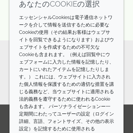
英語: 1.4 MB
あなたのCOOKIEの選択
ログイン/登録
エッセンシャルCookiesは電子通信ネットワ
ークを介して情報を送信するために必要な
Cookieの使用（その結果お客様はウェブサ
イトを回覧できるようになります）およびウ
ェブサイトを作成するための不可欠な
Cookieも含まれます。（例えば回覧中にウ
原料の詳細やご相談などはお気軽に
ェブフォームに入力した情報を記憶したり、
カートにいれたアイテムを記憶したりしま
お問い合わせください。
す。） これには、ウェブサイトに入力され
お問い合わせフォーム
た個人情報を保護するための適切な措置を講
じる義務など、当ウェブサイトに適用される
法的義務を遵守するために使われるCookie
も含みます。 パーソナライゼーションー一
定期間にわたってユーザーの設定（ログイン
詳細、言語、フォントサイズ、その他の表示
LinkedIn
Youtube
Line
設定）を記憶するために使用される