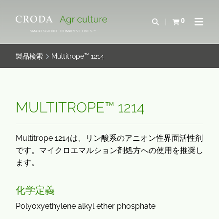
コ
メ
ン
ニ
0
検索を開く
カートを確認す
ナビゲ
テ
ュ
SMART SCIENCE TO IMPROVE LIVES™
ン
ー
ツ
を
製品検索
Multitrope™ 1214
を
ス
ス
キ
キ
ッ
ッ
プ
MULTITROPE™ 1214
プ
Multitrope 1214は、リン酸系のアニオン性界面活性剤
です。マイクロエマルション剤処方への使用を推奨し
ます。
化学定義
Polyoxyethylene alkyl ether phosphate