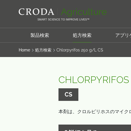
コ
メ
ン
ニ
テ
ュ
SMART SCIENCE TO IMPROVE LIVES™
ン
ー
ツ
を
製品検索
処方検索
アプリ
を
ス
ス
キ
Home
処方検索
Chlorpyrifos 250 g/L CS
キ
ッ
ッ
プ
プ
CHLORPYRIFOS 
CS
本剤は、クロルピリホスのマイク