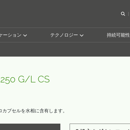
検
ケーション
テクノロジー
持続可能性
250 G/L CS
ロカプセルを水相に含有します。