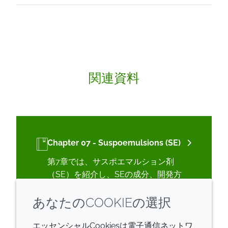
関連資料
Chapter 07 - Suspoemulsions (SE)
第7章では、サスポエマルション剤
（SE）を紹介し、SEの成分、開発方
法、推奨製品、処方例、よくあるトラ
あなたのCOOKIEの選択
ブルシューティングについて説明して
います。
エッセンシャルCookiesは電子通信ネットワ