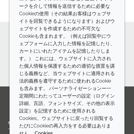
ークを介して情報を送信するために必要な
Cookieの使用（その結果お客様はウェブサ
イトを回覧できるようになります）およびウ
ェブサイトを作成するための不可欠な
Cookieも含まれます。（例えば回覧中にウ
原料の詳細やご相談などはお気軽に
ェブフォームに入力した情報を記憶したり、
カートにいれたアイテムを記憶したりしま
お問い合わせください。
す。） これには、ウェブサイトに入力され
お問い合わせフォーム
た個人情報を保護するための適切な措置を講
じる義務など、当ウェブサイトに適用される
法的義務を遵守するために使われるCookie
も含みます。 パーソナライゼーションー一
定期間にわたってユーザーの設定（ログイン
詳細、言語、フォントサイズ、その他の表示
LinkedIn
Youtube
Line
設定）を記憶するために使用される
Cookies。ウェブサイトに戻ったり回覧する
会社
LEGAL
たびにCookieの再入力をする必要はありま
せん。
Cookies