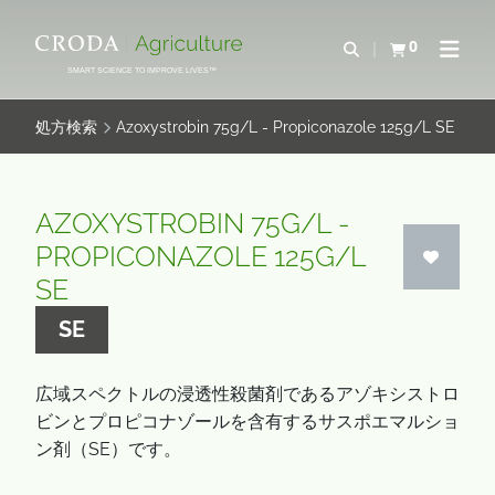
コ
メ
ン
ニ
0
検索を開く
カートを確認す
ナビゲ
テ
ュ
SMART SCIENCE TO IMPROVE LIVES™
ン
ー
ツ
を
処方検索
Azoxystrobin 75g/L - Propiconazole 125g/L SE
を
ス
ス
キ
キ
ッ
AZOXYSTROBIN 75G/L -
ッ
プ
PROPICONAZOLE 125G/L
プ
SE
SE
広域スペクトルの浸透性殺菌剤であるアゾキシストロ
ビンとプロピコナゾールを含有するサスポエマルショ
ン剤（SE）です。