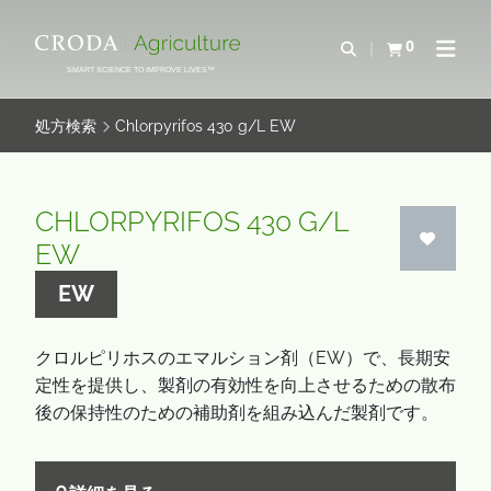
コ
メ
ン
ニ
0
検索を開く
カートを確認す
ナビゲ
テ
ュ
SMART SCIENCE TO IMPROVE LIVES™
ン
ー
ツ
を
処方検索
Chlorpyrifos 430 g/L EW
を
ス
ス
キ
キ
ッ
CHLORPYRIFOS 430 G/L
ッ
プ
EW
プ
EW
クロルピリホスのエマルション剤（EW）で、長期安
定性を提供し、製剤の有効性を向上させるための散布
後の保持性のための補助剤を組み込んだ製剤です。