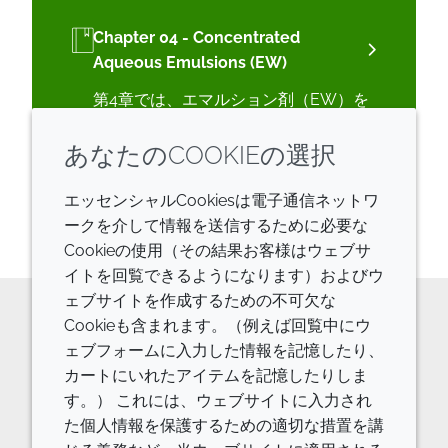
Chapter 04 - Concentrated
Aqueous Emulsions (EW)
第4章では、エマルション剤（EW）を
紹介し、EWの成分、製剤開発、推奨製
あなたのCOOKIEの選択
品、処方例、よくあるトラブルシュー
ティングについて説明しています。
エッセンシャルCookiesは電子通信ネットワ
ークを介して情報を送信するために必要な
Cookieの使用（その結果お客様はウェブサ
イトを回覧できるようになります）およびウ
ェブサイトを作成するための不可欠な
Cookieも含まれます。（例えば回覧中にウ
原料の詳細やご相談などはお気軽に
ェブフォームに入力した情報を記憶したり、
カートにいれたアイテムを記憶したりしま
お問い合わせください。
す。） これには、ウェブサイトに入力され
お問い合わせフォーム
た個人情報を保護するための適切な措置を講