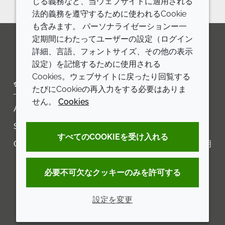
じる義務など、当ウェブサイトに適用される
法的義務を遵守するために使われるCookie
も含みます。 パーソナライゼーションー一
定期間にわたってユーザーの設定（ログイン
詳細、言語、フォントサイズ、その他の表示
LinkedIn
Youtube
Line
設定）を記憶するために使用される
Cookies。ウェブサイトに戻ったり回覧する
会社
LEGAL
たびにCookieの再入力をする必要はありま
せん。
Cookies
Annual Report
利用規約
Sustainability Report
プライバシーポリシー
すべてのCOOKIEを受け入れる
Croda.com
アクセシビリティに関する声明
クッキーポリシー
必要不可欠なクッキーのみを許可する
設定を変更
© 2026 Croda International Plc