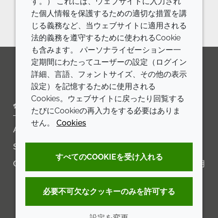
す。） これには、ウェブサイトに入力され
お問い合わせフォーム
た個人情報を保護するための適切な措置を講
じる義務など、当ウェブサイトに適用される
法的義務を遵守するために使われるCookie
も含みます。 パーソナライゼーションー一
定期間にわたってユーザーの設定（ログイン
詳細、言語、フォントサイズ、その他の表示
LinkedIn
Youtube
Line
設定）を記憶するために使用される
Cookies。ウェブサイトに戻ったり回覧する
会社
LEGAL
たびにCookieの再入力をする必要はありま
せん。
Cookies
Annual Report
利用規約
Sustainability Report
プライバシーポリシー
すべてのCOOKIEを受け入れる
Croda.com
アクセシビリティに関する声明
クッキーポリシー
必要不可欠なクッキーのみを許可する
設定を変更