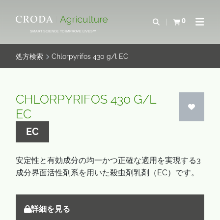
コ
メ
ン
ニ
0
検索を開く
カートを確認す
ナビゲ
テ
ュ
SMART SCIENCE TO IMPROVE LIVES™
ン
ー
ツ
を
処方検索
Chlorpyrifos 430 g/l EC
を
ス
ス
キ
キ
ッ
CHLORPYRIFOS 430 G/L
ッ
プ
EC
プ
EC
安定性と有効成分の均一かつ正確な適用を実現する3
成分界面活性剤系を用いた殺虫剤乳剤（EC）です。
詳細を見る