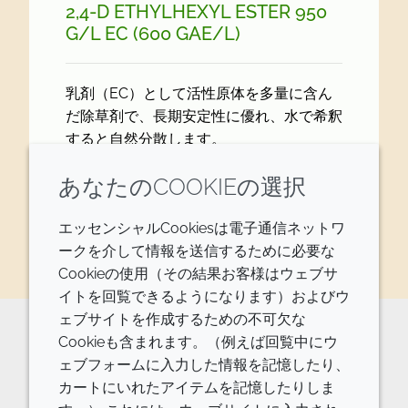
2,4-D ETHYLHEXYL ESTER 950
G/
L EC (600 GAE/
L)
乳剤（EC）として活性原体を多量に含ん
だ除草剤で、長期安定性に優れ、水で希釈
すると自然分散します。
あなたのCOOKIEの選択
処方を見る
エッセンシャルCookiesは電子通信ネットワ
ークを介して情報を送信するために必要な
Cookieの使用（その結果お客様はウェブサ
イトを回覧できるようになります）およびウ
ェブサイトを作成するための不可欠な
Cookieも含まれます。（例えば回覧中にウ
原料の詳細やご相談などはお気軽に
ェブフォームに入力した情報を記憶したり、
カートにいれたアイテムを記憶したりしま
お問い合わせください。