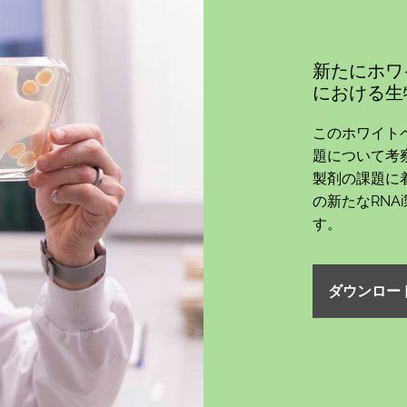
新たにホワ
における生
このホワイト
題について考
製剤の課題に
の新たなRN
す。
ダウンロー