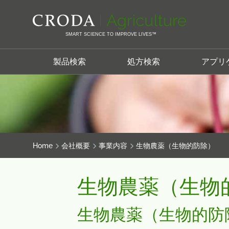
コ
メ
ン
ニ
テ
ュ
SMART SCIENCE TO IMPROVE LIVES™
ン
ー
ツ
を
製品検索
処方検索
アプリ
を
ス
ス
キ
キ
ッ
ッ
プ
プ
Home
会社概要
事業内容
生物農薬（生物的防除）
生物農薬（生物
生物農薬（生物的防