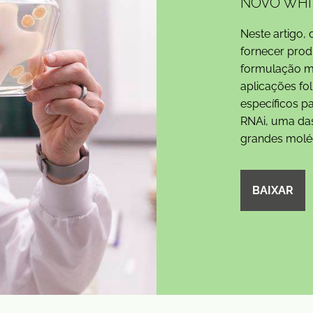
NOVO WHI
Neste artigo,
fornecer produ
formulação m
aplicações fol
específicos p
RNAi, uma das
grandes molé
BAIXAR