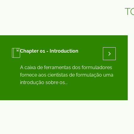
T
Chapter 01 - Introduction
A caixa de ferramentas dos formuladores
fornece aos cientistas de formulação uma
introdução sobre os...