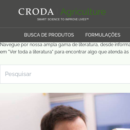
IR
PULAR
Página Inicial
Recursos
PARA
PARA
O
O
SMART SCIENCE TO IMPROVE LIVES™
CONTEÚDO
MENU
Recursos
BUSCA DE PRODUTOS
FORMULAÇÕES
Navegue por nossa ampla gama de literatura, desde inform
em "Ver toda a literatura" para encontrar algo que atenda à