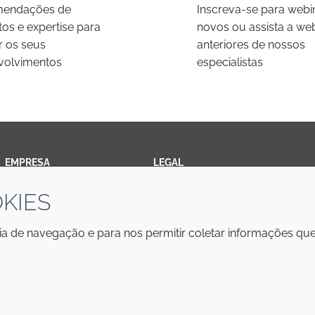
endações de
Inscreva-se para webi
os e expertise para
novos ou assista a we
ar os seus
anteriores de nossos
volvimentos
especialistas
EMPRESA
LEGAL
KIES
Annual Report
Termos e condições
Sustainability Report
Política de privacidade
cia de navegação e para nos permitir coletar informações qu
Croda.com
Declaração de Acessibilidade
Política de Cookies
© 2026 Croda International Plc