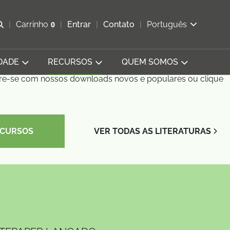
Abrir pesquisa
Carrinho
0
Entrar
Contato
Português
Exibir cesta
DADE
RECURSOS
QUEM SOMOS
ire-se com nossos downloads novos e populares ou clique
ECURSOS
VER TODAS AS LITERATURAS