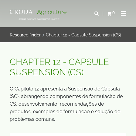
IR
PULAR
PARA
PARA
0
Abrir pesquisa
Exibir cesta
Abrir 
O
O
SMART SCIENCE TO IMPROVE LIVES™
CONTEÚDO
MENU
Resource finder
Chapter 12 - Capsule Suspension (CS)
CHAPTER 12 - CAPSULE
SUSPENSION (CS)
O Capítulo 12 apresenta a Suspensão de Cápsula
(SC), abrangendo componentes de formulação de
CS, desenvolvimento, recomendações de
produtos, exemplos de formulação e solução de
problemas comuns.