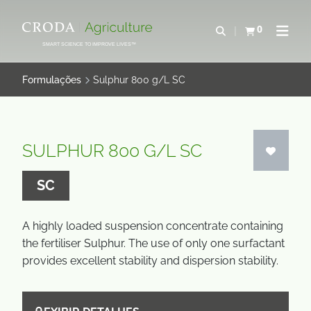
IR
PULAR
PARA
PARA
0
Abrir pesquisa
Exibir cesta
Abrir 
O
O
SMART SCIENCE TO IMPROVE LIVES™
CONTEÚDO
MENU
Formulações
Sulphur 800 g/L SC
SULPHUR 800 G/L SC
SC
A highly loaded suspension concentrate containing
the fertiliser Sulphur. The use of only one surfactant
provides excellent stability and dispersion stability.