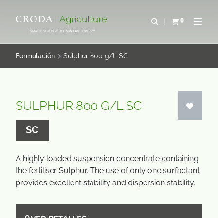
SALTAR
SALTAR
AL
AL
0
Abrir b&#250;s
Ver carrito
Abrir 
CONTENIDO
MENÚ
SMART SCIENCE TO IMPROVE LIVES™
Formulación
Sulphur 800 g/L SC
SULPHUR 800 G/L SC
SC
A highly loaded suspension concentrate containing
the fertiliser Sulphur. The use of only one surfactant
provides excellent stability and dispersion stability.