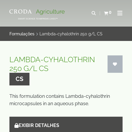
IR
PULAR
PARA
PARA
0
Abrir pesquisa
Exibir cesta
Abrir 
O
O
SMART SCIENCE TO IMPROVE LIVES™
CONTEÚDO
MENU
Formulações
Lambda-cyhalothrin 250 g/L CS
LAMBDA-CYHALOTHRIN
250 G/L CS
CS
This formulation contains Lambda-cyhalothrin
microcapsules in an aqueous phase.
EXIBIR DETALHES