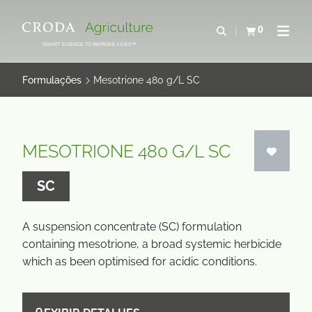
IR
PULAR
PARA
PARA
0
Abrir pesquisa
Exibir cesta
Abrir 
O
O
SMART SCIENCE TO IMPROVE LIVES™
CONTEÚDO
MENU
Formulações
Mesotrione 480 g/L SC
MESOTRIONE 480 G/L SC
SC
A suspension concentrate (SC) formulation
containing mesotrione, a broad systemic herbicide
which as been optimised for acidic conditions.